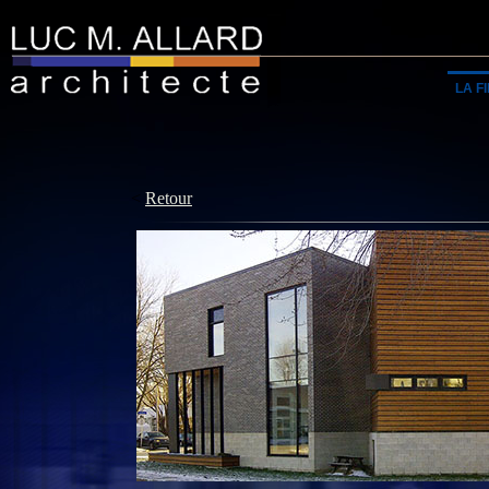
LA F
<
Retour