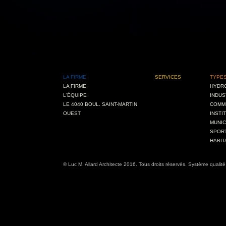
LA FIRME
SERVICES
TYPES
LA FIRME
HYDRO
L'ÉQUIPE
INDUS
LE 4040 BOUL. SAINT-MARTIN
COMM
OUEST
INSTI
MUNIC
SPORT
HABIT
© Luc M. Allard Architecte 2016. Tous droits réservés. Système quali