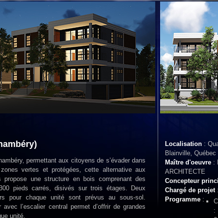
Chambéry)
Localisation
: Qua
Blainville, Québec
Chambéry, permettant aux citoyens de s’évader dans
Maître d'oeuvre
:
zones vertes et protégées, cette alternative aux
ARCHITECTE
 propose une structure en bois comprenant des
Concepteur princ
00 pieds carrés, disivés sur trois étages. Deux
Chargé de projet
:
eurs pour chaque unité sont prévus au sous-sol.
Programme
:
C
 avec l’escalier central permet d’offrir de grandes
:
ue unité.